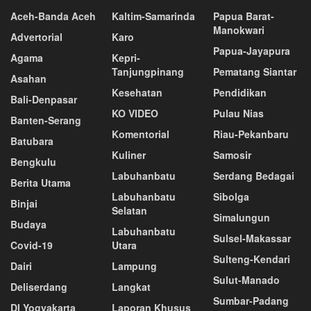
Aceh-Banda Aceh
Kaltim-Samarinda
Papua Barat-
Manokwari
Advertorial
Karo
Papua-Jayapura
Agama
Kepri-
Tanjungpinang
Pematang Siantar
Asahan
Kesehatan
Pendidikan
Bali-Denpasar
KO VIDEO
Pulau Nias
Banten-Serang
Komentorial
Riau-Pekanbaru
Batubara
Kuliner
Samosir
Bengkulu
Labuhanbatu
Serdang Bedagai
Berita Utama
Labuhanbatu
Sibolga
Binjai
Selatan
Simalungun
Budaya
Labuhanbatu
Sulsel-Makassar
Covid-19
Utara
Sulteng-Kendari
Dairi
Lampung
Sulut-Manado
Deliserdang
Langkat
Sumbar-Padang
DI Yogyakarta
Laporan Khusus