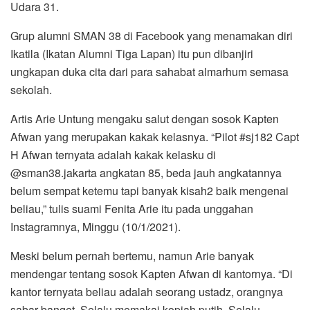
Udara 31.
Grup alumni SMAN 38 di Facebook yang menamakan diri
Ikatila (Ikatan Alumni Tiga Lapan) itu pun dibanjiri
ungkapan duka cita dari para sahabat almarhum semasa
sekolah.
Artis Arie Untung mengaku salut dengan sosok Kapten
Afwan yang merupakan kakak kelasnya. “Pilot #sj182 Capt
H Afwan ternyata adalah kakak kelasku di
@sman38.jakarta angkatan 85, beda jauh angkatannya
belum sempat ketemu tapi banyak kisah2 baik mengenai
beliau,” tulis suami Fenita Arie itu pada unggahan
Instagramnya, Minggu (10/1/2021).
Meski belum pernah bertemu, namun Arie banyak
mendengar tentang sosok Kapten Afwan di kantornya. “Di
kantor ternyata beliau adalah seorang ustadz, orangnya
sabar banget, Selalu memakai kopiah putih. Selalu