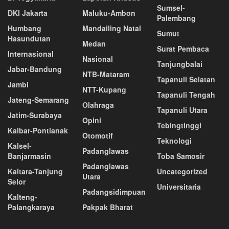
Sumsel-
DKI Jakarta
Maluku-Ambon
Palembang
Humbang
Mandailing Natal
Sumut
Hasundutan
Medan
Surat Pembaca
Internasional
Nasional
Tanjungbalai
Jabar-Bandung
NTB-Mataram
Tapanuli Selatan
Jambi
NTT-Kupang
Tapanuli Tengah
Jateng-Semarang
Olahraga
Tapanuli Utara
Jatim-Surabaya
Opini
Tebingtinggi
Kalbar-Pontianak
Otomotif
Teknologi
Kalsel-
Padanglawas
Banjarmasin
Toba Samosir
Padanglawas
Kaltara-Tanjung
Uncategorized
Utara
Selor
Universitaria
Padangsidimpuan
Kalteng-
Palangkaraya
Pakpak Bharat