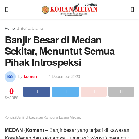
Home
Berita Utama
Banjir Besar di Medan
Sekitar, Menuntut Semua
Pihak Introspeksi
by
komen
4 December 2020
0
SHARES
Kondisi Banjir di kawasan Kampung Lalang Medan.
MEDAN (Komen) –
Banjir besar yang terjadi di kawasan
Kota Medan dan sekitarnya, Jumat (4/12/2020) menuntut