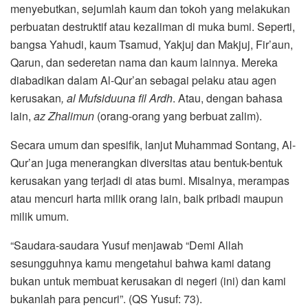
menyebutkan, sejumlah kaum dan tokoh yang melakukan
perbuatan destruktif atau kezaliman di muka bumi. Seperti,
bangsa Yahudi, kaum Tsamud, Yakjuj dan Makjuj, Fir’aun,
Qarun, dan sederetan nama dan kaum lainnya. Mereka
diabadikan dalam Al-Qur’an sebagai pelaku atau agen
kerusakan
, al Mufsiduuna fil Ardh
. Atau, dengan bahasa
lain,
az Zhalimun
(orang-orang yang berbuat zalim).
Secara umum dan spesifik, lanjut Muhammad Sontang, Al-
Qur’an juga menerangkan diversitas atau bentuk-bentuk
kerusakan yang terjadi di atas bumi. Misalnya, merampas
atau mencuri harta milik orang lain, baik pribadi maupun
milik umum.
“Saudara-saudara Yusuf menjawab “Demi Allah
sesungguhnya kamu mengetahui bahwa kami datang
bukan untuk membuat kerusakan di negeri (ini) dan kami
bukanlah para pencuri”. (QS Yusuf: 73).