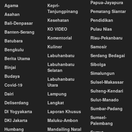
Papua-Jayapura
Agama
Kepri-
Tanjungpinang
Pematang Siantar
Asahan
Kesehatan
Pendidikan
Bali-Denpasar
KO VIDEO
Pulau Nias
Banten-Serang
Komentorial
Riau-Pekanbaru
Batubara
Kuliner
Samosir
Bengkulu
Labuhanbatu
Serdang Bedagai
Berita Utama
Labuhanbatu
Sibolga
Binjai
Selatan
Simalungun
Budaya
Labuhanbatu
Sulsel-Makassar
Covid-19
Utara
Sulteng-Kendari
Dairi
Lampung
Sulut-Manado
Deliserdang
Langkat
Sumbar-Padang
DI Yogyakarta
Laporan Khusus
Sumsel-
DKI Jakarta
Maluku-Ambon
Palembang
Humbang
Mandailing Natal
Sumut