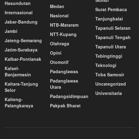
Hasundutan
Medan
Surat Pembaca
Internasional
Nasional
Tanjungbalai
Jabar-Bandung
NTB-Mataram
Tapanuli Selatan
Jambi
NTT-Kupang
Tapanuli Tengah
Jateng-Semarang
Olahraga
Tapanuli Utara
Jatim-Surabaya
Opini
Tebingtinggi
Kalbar-Pontianak
Otomotif
Teknologi
Kalsel-
Padanglawas
Banjarmasin
Toba Samosir
Padanglawas
Kaltara-Tanjung
Uncategorized
Utara
Selor
Universitaria
Padangsidimpuan
Kalteng-
Palangkaraya
Pakpak Bharat