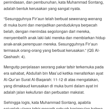
penindasan, dan pembunuhan, kata Muhammad Sontang,
adalah bentuk kerusakan yang sangat nyata.
“Sesungguhnya Fir’aun telah berbuat sewenang-wenang
di muka bumi dan menjadikan penduduknya berpecah
belah, dengan menindas segolongan dari mereka,
menyembelih anak laki-laki mereka dan membiarkan hidup
anak-anak perempuan mereka. Sesungguhnya Fir’aun
termasuk orang-orang yang berbuat kerusakan.” (QS Al-
Qashash: 4).
Mengutip penjelasan seorang pakar tafsir terkemuka pada
era sahabat, Abdullah bin Mas’ud ketika menafsirkan ayat
Al-Qur’an Surat Al-Baqarah: 11-12 di atas mengatakan,
yang dimaksud kerusakan di muka bumi dalam ayat ini
adalah jalan kekufuran dan perbuatan maksiat.
Sehingga logis, kata Muhammad Sontang, apabila
sejumlah ulama tafsir menarik sebuah kesimpulan bahwa