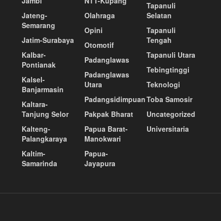
Jambi
NTT-Kupang
Tapanuli
Jateng-
Olahraga
Selatan
Semarang
Opini
Tapanuli
Jatim-Surabaya
Tengah
Otomotif
Kalbar-
Tapanuli Utara
Padanglawas
Pontianak
Tebingtinggi
Padanglawas
Kalsel-
Utara
Teknologi
Banjarmasin
Padangsidimpuan
Toba Samosir
Kaltara-
Tanjung Selor
Pakpak Bharat
Uncategorized
Kalteng-
Papua Barat-
Universitaria
Palangkaraya
Manokwari
Kaltim-
Papua-
Samarinda
Jayapura