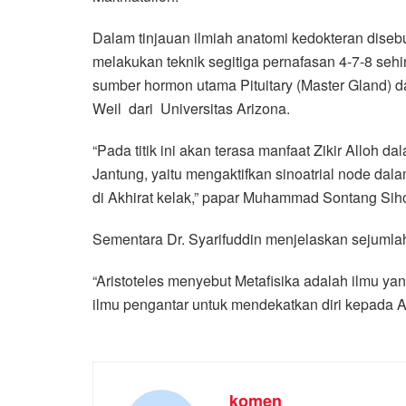
Dalam tinjauan ilmiah anatomi kedokteran diseb
melakukan teknik segitiga pernafasan 4-7-8 seh
sumber hormon utama Pituitary (Master Gland) 
Weil dari Universitas Arizona.
“Pada titik ini akan terasa manfaat Zikir Alloh 
Jantung, yaitu mengaktifkan sinoatrial node dal
di Akhirat kelak,” papar Muhammad Sontang Sih
Sementara Dr. Syarifuddin menjelaskan sejumlah p
“Aristoteles menyebut Metafisika adalah ilmu ya
ilmu pengantar untuk mendekatkan diri kepada Al
komen