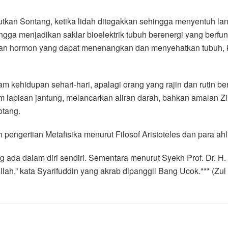
utkan Sontang, ketika lidah ditegakkan sehingga menyentuh la
ingga menjadikan saklar bioelektrik tubuh berenergi yang berf
dan hormon yang dapat menenangkan dan menyehatkan tubuh, k
dalam kehidupan sehari-hari, apalagi orang yang rajin dan rutin 
am lapisan jantung, melancarkan aliran darah, bahkan amalan Zi
otang.
engertian Metafisika menurut Filosof Aristoteles dan para ahli
ng ada dalam diri sendiri. Sementara menurut Syekh Prof. Dr. H
lah,” kata Syarifuddin yang akrab dipanggil Bang Ucok.*** (Zu