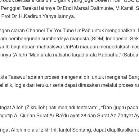
enggiat Tarekat lainnya Dr.Endi Marsal Dalimunte, M.Kamil, S
Prof.Dr. H.Kadirun Yahya lainnya.
angan siaran Channel TV YouTube UnPab untuk mengenalkan M
alam pembangunan sumberdaya manusia (SDM) Indonesia. Seka
 wajib bagi ribuan mahasiswa UnPab maupun mengedukasi mas
nnya (Alloh) “Man arafa nafsahu faqad arafa Rabbahu,” (Sabd
ta Tasawuf adalah proses mengenal diri untuk mengenal Sang
listik, logis dan terukur serta dapat dirasakan melalui proses r
t Alloh (Zikrulloh) hati menjadi tenteram” , “Dan (juga) pada
ip Al-Qur’an Surat Ar-Ra’du ayat 28 dan Surat Az-Zariyat Aya
 Alloh melalui zikir ini, lanjut Sontang, dapat diaplikasikan