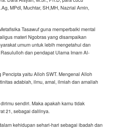
.Ag, MPdI, Muchtar, SH,MH, Nazrial Amin,
etafisika Tasawuf guna memperbaiki mental
ligus materi Ngobras yang disampaikan
yarakat umum untuk lebih mengetahui dan
a Rasululloh dan pendapat Ulama Imam Al-
 Pencipta yaitu Alloh SWT. Mengenal Alloh
utinitas adabiah, ilmu, amal, ilmiah dan amaliah
 dirimu sendiri. Maka apakah kamu tidak
t 21, sebagai dalilnya.
 dalam kehidupan sehari-hari sebagai ibadah dan