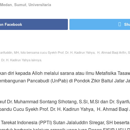
Medan
,
Sumut
,
Universitaria
on Facebook
Sha
yarifuddin, MH, foto bersama cucu Syekh Prof. Dr. H. Kadirun Yahya, H. Ahmad Baqi Arifin
Dr. H. Kadirun Yahya lainnya.
n diri kepada Alloh melalui sarana atau ilmu Metafisika Tasa
 Pembangunan Pancabudi (UnPab) di Pondok Zikir Baitul Jafar 
wuf Dr. Muhammad Sontang Sihotang, S.Si, M.Si dan Dr. Syarifu
ndu Cucu Syekh Prof. Dr. H. Kadirun Yahya, H. Ahmad Baqi Ar
Tarekat Indonesia (PPTI) Sutan Jalaluddin Siregar, SH beser
oduk berbasis kalsium organik yang juga Dosen FISIP USU Dra