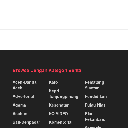
Browse Dengan Kategori Berita
Aceh-Banda
Karo
Pematang
Aceh
Siantar
Kepri-
Advertorial
Tanjungpinang
Pendidikan
Agama
Kesehatan
Pulau Nias
Asahan
KO VIDEO
Riau-
Pekanbaru
Bali-Denpasar
Komentorial
Samosir