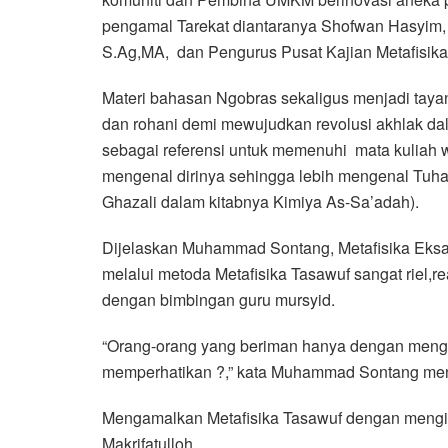
pengamal Tarekat diantaranya Shofwan Hasyim, P
S.Ag,MA, dan Pengurus Pusat Kajian Metafisika 
Materi bahasan Ngobras sekaligus menjadi tay
dan rohani demi mewujudkan revolusi akhlak d
sebagai referensi untuk memenuhi mata kuliah
mengenal dirinya sehingga lebih mengenal Tuha
Ghazali dalam kitabnya Kimiya As-Sa’adah).
Dijelaskan Muhammad Sontang, Metafisika Eksak
melalui metoda Metafisika Tasawuf sangat riel,rea
dengan bimbingan guru mursyid.
“Orang-orang yang beriman hanya dengan menginga
memperhatikan ?,” kata Muhammad Sontang mengut
Mengamalkan Metafisika Tasawuf dengan mengingat
Makrifatulloh.