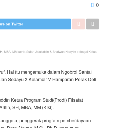
0
re on Twitter
, SH, MBA, MM serta Sutan Jalaluddin & Shafwan Hasyim sebagai Ketua
wuf. Hal itu mengemuka dalam Ngobrol Santai
Jalan Sedayu 2 Kelambir V Hamparan Perak Deli
ddin Ketua Program Studi(Prodi) Filsafat
ifin, SH, MBA, MM (Kiki).
ta anggota, penggerak program pemberdayaan
. Dara Aisyah, M.Si., Ph.D, para cucu