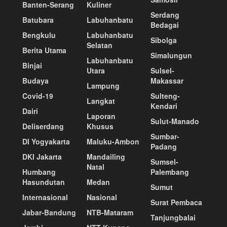
Banten-Serang
Kuliner
Serdang
Batubara
Labuhanbatu
Bedagai
Bengkulu
Labuhanbatu
Sibolga
Selatan
Berita Utama
Simalungun
Labuhanbatu
Binjai
Utara
Sulsel-
Budaya
Makassar
Lampung
Covid-19
Sulteng-
Langkat
Kendari
Dairi
Laporan
Sulut-Manado
Deliserdang
Khusus
Sumbar-
DI Yogyakarta
Maluku-Ambon
Padang
DKI Jakarta
Mandailing
Sumsel-
Natal
Humbang
Palembang
Hasundutan
Medan
Sumut
Internasional
Nasional
Surat Pembaca
Jabar-Bandung
NTB-Mataram
Tanjungbalai