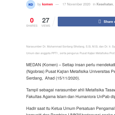
by
komen
17 November 2020
in
Kesehatan
,
0
27
Share 
SHARES
VIEWS
Narasumber Dr. Muhammad Sontang Sihotang, S.Si, M.Si, dan Dr. Ir. S
Umum dan anggota PPTI , serta pengurus Pusat Kajian Metafisika Prof. 
MEDAN (Komen) – Setiap insan perlu mendekatka
(Ngobras) Pusat Kajian Metafisika Universitas
Serdang, Ahad (15/11/2020).
Tampil sebagai narasumber ahli Metafisika Tasa
Fakultas Agama Islam dan Humaniora UnPab dipa
Hadir saat itu Ketua Umum Persatuan Pengamal 
komuniti dan Pembina UMKM berinovasi aneka pr