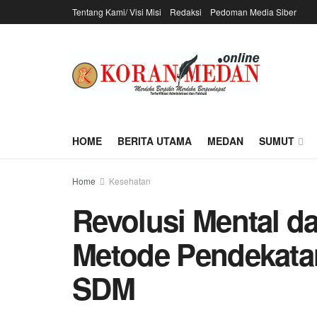
Tentang Kami/ Visi Misi
Redaksi
Pedoman Media Siber
HOME
BERITA UTAMA
MEDAN
SUMUT
Home
Kesehatan
Revolusi Mental da
Metode Pendekata
SDM