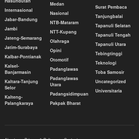
Hasundutan
Medan
Surat Pembaca
Internasional
Nasional
Tanjungbalai
Jabar-Bandung
NTB-Mataram
Tapanuli Selatan
Jambi
NTT-Kupang
Tapanuli Tengah
Jateng-Semarang
Olahraga
Tapanuli Utara
Jatim-Surabaya
Opini
Tebingtinggi
Kalbar-Pontianak
Otomotif
Teknologi
Kalsel-
Padanglawas
Banjarmasin
Toba Samosir
Padanglawas
Kaltara-Tanjung
Uncategorized
Utara
Selor
Universitaria
Padangsidimpuan
Kalteng-
Palangkaraya
Pakpak Bharat