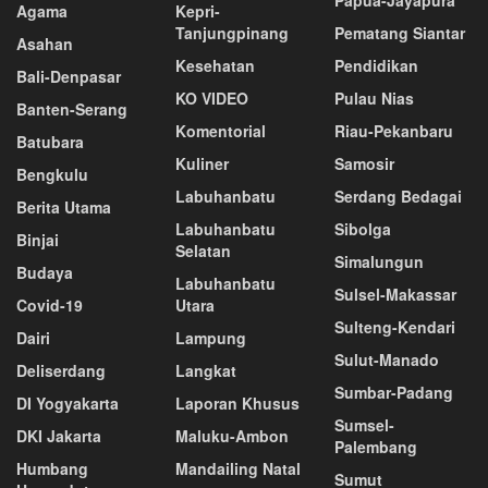
Papua-Jayapura
Agama
Kepri-
Tanjungpinang
Pematang Siantar
Asahan
Kesehatan
Pendidikan
Bali-Denpasar
KO VIDEO
Pulau Nias
Banten-Serang
Komentorial
Riau-Pekanbaru
Batubara
Kuliner
Samosir
Bengkulu
Labuhanbatu
Serdang Bedagai
Berita Utama
Labuhanbatu
Sibolga
Binjai
Selatan
Simalungun
Budaya
Labuhanbatu
Sulsel-Makassar
Covid-19
Utara
Sulteng-Kendari
Dairi
Lampung
Sulut-Manado
Deliserdang
Langkat
Sumbar-Padang
DI Yogyakarta
Laporan Khusus
Sumsel-
DKI Jakarta
Maluku-Ambon
Palembang
Humbang
Mandailing Natal
Sumut