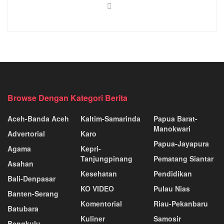
Browse Dengan Kategori Berita
Aceh-Banda Aceh
Kaltim-Samarinda
Papua Barat-
Manokwari
Advertorial
Karo
Papua-Jayapura
Agama
Kepri-
Tanjungpinang
Pematang Siantar
Asahan
Kesehatan
Pendidikan
Bali-Denpasar
KO VIDEO
Pulau Nias
Banten-Serang
Komentorial
Riau-Pekanbaru
Batubara
Kuliner
Samosir
Bengkulu