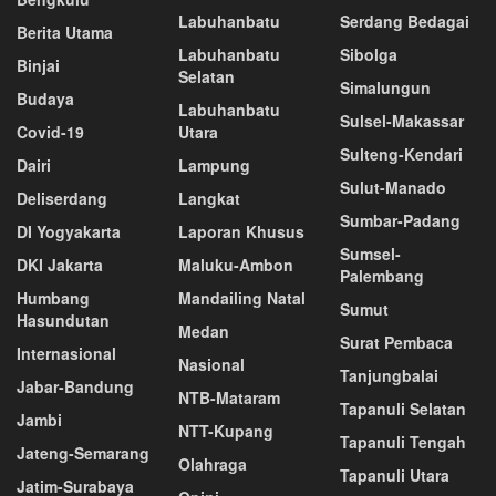
Labuhanbatu
Serdang Bedagai
Berita Utama
Labuhanbatu
Sibolga
Binjai
Selatan
Simalungun
Budaya
Labuhanbatu
Sulsel-Makassar
Covid-19
Utara
Sulteng-Kendari
Dairi
Lampung
Sulut-Manado
Deliserdang
Langkat
Sumbar-Padang
DI Yogyakarta
Laporan Khusus
Sumsel-
DKI Jakarta
Maluku-Ambon
Palembang
Humbang
Mandailing Natal
Sumut
Hasundutan
Medan
Surat Pembaca
Internasional
Nasional
Tanjungbalai
Jabar-Bandung
NTB-Mataram
Tapanuli Selatan
Jambi
NTT-Kupang
Tapanuli Tengah
Jateng-Semarang
Olahraga
Tapanuli Utara
Jatim-Surabaya