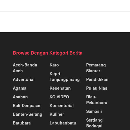
Browse Dengan Kategori Berita
Aceh-Banda
Karo
Pematang
Aceh
Siantar
Kepri-
Advertorial
Tanjungpinang
Pendidikan
Agama
Kesehatan
Pulau Nias
Asahan
KO VIDEO
Riau-
Pekanbaru
Bali-Denpasar
Komentorial
Samosir
Banten-Serang
Kuliner
Serdang
Batubara
Labuhanbatu
Bedagai