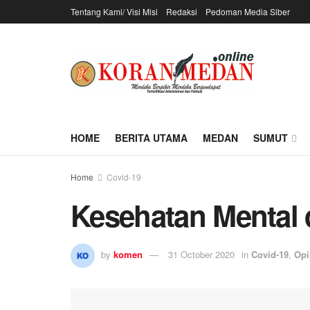
Tentang Kami/ Visi Misi
Redaksi
Pedoman Media Siber
HOME
BERITA UTAMA
MEDAN
SUMUT
Home
Covid-19
Kesehatan Mental
by
komen
31 October 2020
in
Covid-19
,
Opi