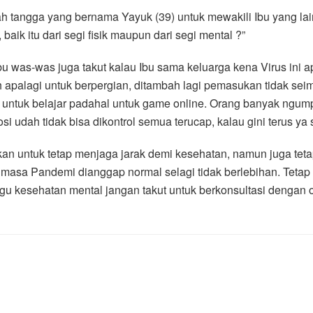
h tangga yang bernama Yayuk (39) untuk mewakili Ibu yang lai
ik itu dari segi fisik maupun dari segi mental ?”
 Ibu was-was juga takut kalau Ibu sama keluarga kena Virus in
h apalagi untuk berpergian, ditambah lagi pemasukan tidak se
untuk belajar padahal untuk game online. Orang banyak ngumpul
 udah tidak bisa dikontrol semua terucap, kalau gini terus ya 
rkan untuk tetap menjaga jarak demi kesehatan, namun juga te
imasa Pandemi dianggap normal selagi tidak berlebihan. Tetap b
gu kesehatan mental jangan takut untuk berkonsultasi dengan o