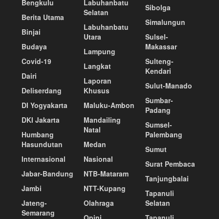
Bengkulu
Labuhanbatu
Sibolga
Selatan
Berita Utama
Simalungun
Labuhanbatu
Binjai
Utara
Sulsel-
Budaya
Makassar
Lampung
Covid-19
Sulteng-
Langkat
Kendari
Dairi
Laporan
Sulut-Manado
Deliserdang
Khusus
Sumbar-
DI Yogyakarta
Maluku-Ambon
Padang
DKI Jakarta
Mandailing
Sumsel-
Natal
Humbang
Palembang
Hasundutan
Medan
Sumut
Internasional
Nasional
Surat Pembaca
Jabar-Bandung
NTB-Mataram
Tanjungbalai
Jambi
NTT-Kupang
Tapanuli
Jateng-
Olahraga
Selatan
Semarang
Opini
Tapanuli