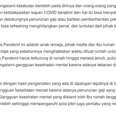
alami ketakutan berlebih pada dirinya dan orang-orang yang d
an ketidakpastian kapan COVID berakhir dan hal itu bisa men
an didukungnya penurunan gaji atau bahkan pemberhentian pek
k bisa refreshing menghilangkan penat, dan tuntutan dari pih
a Pandemi ini adalah anak remaja, pihak medis dan Ibu ruma
 remaja yang sebelumnya menghabiskan waktu diluar rumah un
Pandemi harus terkurung di rumah hingga merasa jenuh, putus
ngalami gangguan kesehatan mental karena adanya tekanan dar
ai dengan hasil pengamatan yang ada di lapangan tepatnya di
angguan kesehatan mental karena adanya penurunan gaji san
 Gangguan kesehatan mental yang dialami oleh Ibu rumah tangg
berlebih sehingga mempengaruhi pola pikir juga perilaku yang 